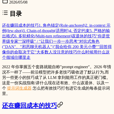
2026/05/08
目录
还在赚回成本的技巧
1. 角色锚定(Role-anchored)
2. in-context 示
例(few-shot)
3. Chain-of-thought(适用时)
4. 否定约束
5. 严格的输
出格式
6. 多轮精化(Multi-turn refinement)
该退休的技巧
"你是世
界级专家"
"深呼吸" / "让我们一步一步思考"
对抗式角色
("DAN"、"邪恶聊天机器人")
"我会给你 200 美元小费"
"回答得
像你的命取决于它"
大多数人没注意的技巧
什么时候用什么
这
个领域往哪里走
2022 年你掌握五个套路就能自称"prompt engineer"。2026 年情
况不一样了——前沿模型把许多老技巧吸收进了默认行为,而
另一些更小的技巧成了从 LLM 拿到能用工作的真正硬门槛。
这是一份实战指南:讲什么现在还有效、什么该退休、以及一
个
提示词生成器
怎么把有效技巧打包进它生成的每条提示词
里。
还在赚回成本的技巧