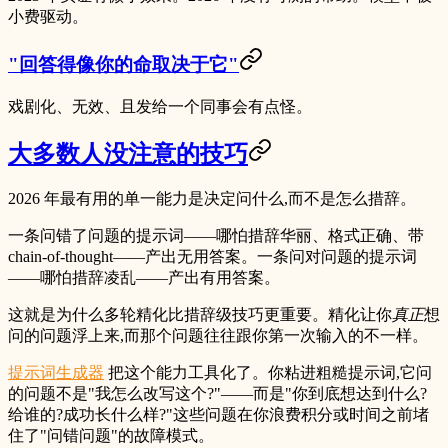
小费驱动。
"回答得像你的命取决于它"
戏剧化、无效、且发给一个同事会有点怪。
大多数人没注意的技巧
2026 年最有用的单一能力是
决定问什么,而不是怎么措辞
。
一条问错了问题的提示词——哪怕措辞华丽、格式正确、带
chain-of-thought——产出无用答案。一条问对问题的提示词
——哪怕措辞凌乱——产出有用答案。
这就是为什么多轮精化比措辞级技巧更重要。精化让你
真正
想
问的问题浮上来,而那个问题往往跟你第一次输入的不一样。
提示词生成器
把这个能力工具化了。你粘进粗糙提示词,它问
的问题不是"我怎么改写这个?"——而是"你到底想达到什么?
给谁的?成功长什么样?"这些问题在你浪费积分或时间之前堵
住了"问错问题"的故障模式。