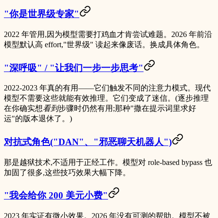
"你是世界级专家"
2022 年管用,因为模型需要打鸡血才肯尝试难题。2026 年前沿
模型默认高 effort,"世界级" 读起来像废话。换成
具体
角色。
"深呼吸" / "让我们一步一步思考"
2022-2023 年真的有用——它们触发不同的注意力模式。现代
模型不需要这些就能有效推理。它们变成了迷信。(逐步推理
在你确实想
看到
步骤时仍然有用;那种"撒在提示词里求好
运"的版本退休了。)
对抗式角色("DAN"、"邪恶聊天机器人")
那是越狱技术,不适用于正经工作。模型对 role-based bypass 也
加固了很多,这些技巧效果大幅下降。
"我会给你 200 美元小费"
2023 年实证有微小效果。2026 年没有可测的帮助。模型不被