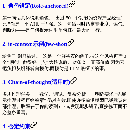
1. 角色锚定(Role-anchored)
第一句话具体说明角色。"出过 50+ 个功能的资深产品经理"
比 "你是一个 AI 助手" 强。这一句话同时锚定专业度、语气、
判断力——是任何提示词里单句杠杆最大的一行。
2. in-context 示例(few-shot)
给例子,别只描述。"这是一个好答案的例子,按这个风格再产 3
个" 胜过 "做得好一点" 大段说教。这条会一直高价值,因为它
把负担从解释转向模仿,而模仿是 LLM 最擅长的事。
3. Chain-of-thought(适用时)
多步推理任务——数学、调试、复杂分析——明确要求 "先展
示推理过程再给答案" 仍然有效,即使许多前沿模型已经默认内
部推理。胜率在于你能读到 chain,发现哪步错了,直接修正而不
必整条重写。
4. 否定约束