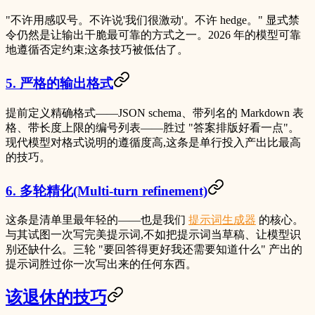
"不许用感叹号。不许说'我们很激动'。不许 hedge。" 显式禁
令仍然是让输出干脆最可靠的方式之一。2026 年的模型可靠
地遵循否定约束;这条技巧被低估了。
5. 严格的输出格式
提前定义精确格式——JSON schema、带列名的 Markdown 表
格、带长度上限的编号列表——胜过 "答案排版好看一点"。
现代模型对格式说明的遵循度高,这条是单行投入产出比最高
的技巧。
6. 多轮精化(Multi-turn refinement)
这条是清单里最年轻的——也是我们
提示词生成器
的核心。
与其试图一次写完美提示词,不如把提示词当草稿、让模型识
别还缺什么。三轮 "要回答得更好我还需要知道什么" 产出的
提示词胜过你一次写出来的任何东西。
该退休的技巧